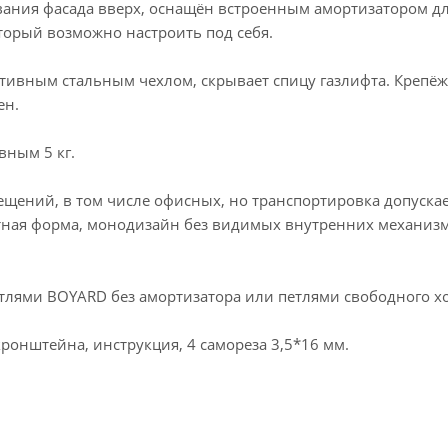
ания фасада вверх, оснащён встроенным амортизатором д
торый возможно настроить под себя.
вным стальным чехлом, скрывает спицу газлифта. Крепёж
ен.
вным 5 кг.
щений, в том числе офисных, но транспортировка допускае
пактная форма, монодизайн без видимых внутренних механиз
тлями BOYARD без амортизатора или петлями свободного хо
кронштейна, инструкция, 4 самореза 3,5*16 мм.