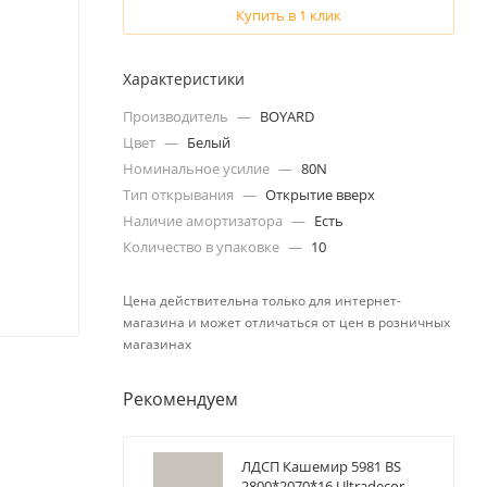
Купить в 1 клик
Характеристики
Производитель
—
BOYARD
Цвет
—
Белый
Номинальное усилие
—
80N
Тип открывания
—
Открытие вверх
Наличие амортизатора
—
Есть
Количество в упаковке
—
10
Цена действительна только для интернет-
магазина и может отличаться от цен в розничных
магазинах
Рекомендуем
ЛДСП Кашемир 5981 BS
2800*2070*16 Ultradecor