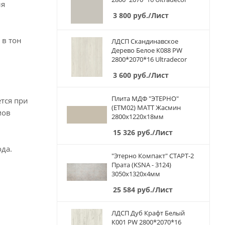
ля
3 800
руб.
/Лист
 в тон
ЛДСП Скандинавское
Дерево Белое К088 PW
2800*2070*16 Ultradecor
3 600
руб.
/Лист
Плита МДФ "ЭТЕРНО"
тся при
(ETM02) МАТТ Жасмин
мов
2800х1220х18мм
15 326
руб.
/Лист
да.
"Этерно Компакт" СТАРТ-2
Прата (KSNA - 3124)
3050х1320х4мм
25 584
руб.
/Лист
ЛДСП Дуб Крафт Белый
К001 PW 2800*2070*16