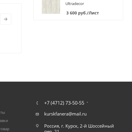
Ultradecor
3 600
руб.
/Лист
+7 (4712) 73-50-55
аты
kurskfanera@mail.ru
авки
Россия, г. Курск, 2-й Шоссейный
товар
пер. 21