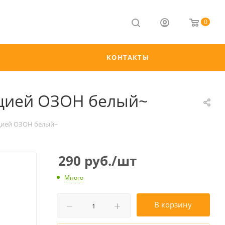
0
КОНТАКТЫ
ацией ОЗОН белый~
ацией ОЗОН белый~
290
руб.
/шт
Много
В корзину