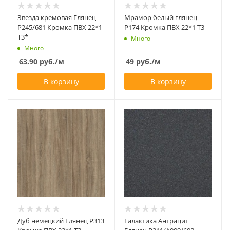
Звезда кремовая Глянец
Мрамор белый глянец
Р245/681 Кромка ПВХ 22*1
Р174 Кромка ПВХ 22*1 Т3
Т3*
Много
Много
63.90
руб.
/м
49
руб.
/м
В корзину
В корзину
Дуб немецкий Глянец Р313
Галактика Антрацит