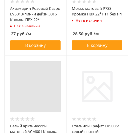
Аквамарин Розовый Кварц
Мокко матовый Р733
EVS013/пинки дейзи 3016
Кромка ПВХ 22*1 Т1 без з.п
Кромка ПВХ 22*1
Нет в наличии
Нет в наличии
27
руб.
/м
28.50
руб.
/м
В корзину
В корзину
Белый арктический
Стальной Графит EVS005/
матовый АСМ001 Кромка
серый вечный