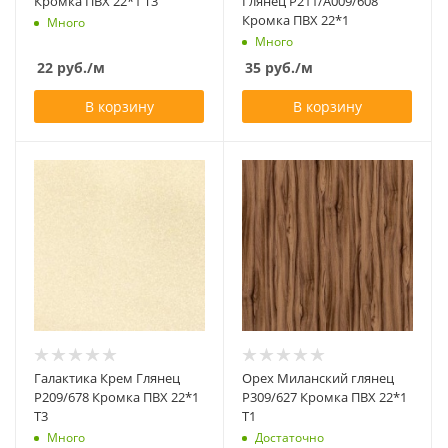
Кромка ПВХ 22*1 Т3
Глянец Р211/А009/608
Кромка ПВХ 22*1
Много
Много
22
руб.
/м
35
руб.
/м
В корзину
В корзину
Галактика Крем Глянец
Орех Миланский глянец
Р209/678 Кромка ПВХ 22*1
Р309/627 Кромка ПВХ 22*1
Т3
Т1
Много
Достаточно