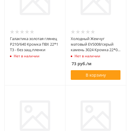
Галактика золотая глянец
Холодный Жемчуг
Р210/640 Кромка ПВХ 22*1
матовый EVS008/серый
Т3 - без защ.пленки
камень 3024 Кромка 22*0,8
ПВХ Т1
Нет в наличии
Нет в наличии
73
руб.
/м
В корзину