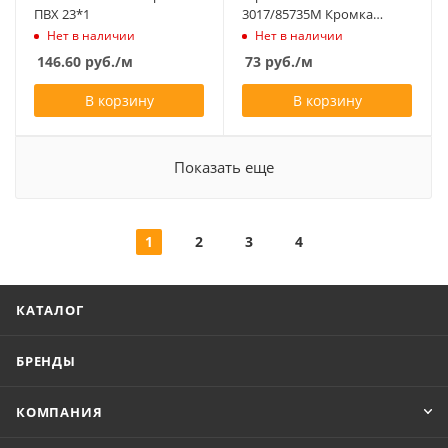
ПВХ 23*1
3017/85735М Кромка
22*0,8 ПВХ Т1
Нет в наличии
Нет в наличии
146.60
руб.
/м
73
руб.
/м
В корзину
В корзину
Показать еще
1
2
3
4
КАТАЛОГ
БРЕНДЫ
КОМПАНИЯ