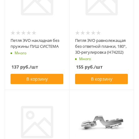
Петля ЭVO накладная без
Петля ЭVO равнолежащая
пружины ПУШ СИСТЕМА
без ответной планки, 180°,
3D-регулировка (H74202)
Много
Много
137
руб.
/шт
155
руб.
/шт
В корзину
В корзину