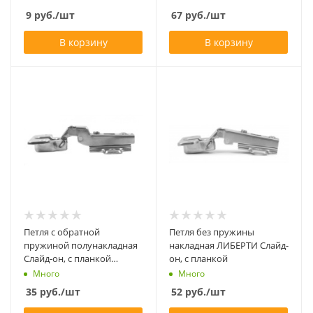
9
руб.
/шт
67
руб.
/шт
В корзину
В корзину
Петля с обратной
Петля без пружины
пружиной полунакладная
накладная ЛИБЕРТИ Слайд-
Слайд-он, с планкой
он, с планкой
(вывод)
Много
Много
35
руб.
/шт
52
руб.
/шт