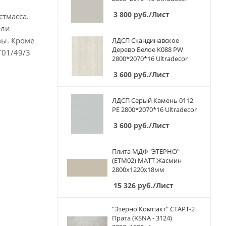
3 800
руб.
/Лист
стмасса.
ели
вы. Кроме
ЛДСП Скандинавское
Дерево Белое К088 PW
T01/49/3
2800*2070*16 Ultradecor
3 600
руб.
/Лист
ЛДСП Серый Камень 0112
PE 2800*2070*16 Ultradecor
3 600
руб.
/Лист
Плита МДФ "ЭТЕРНО"
(ETM02) МАТТ Жасмин
2800х1220х18мм
15 326
руб.
/Лист
"Этерно Компакт" СТАРТ-2
Прата (KSNA - 3124)