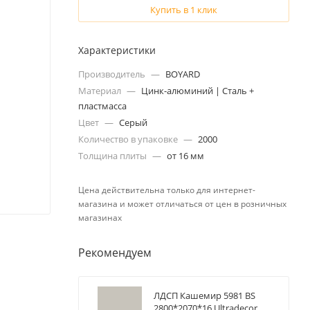
Купить в 1 клик
Характеристики
Производитель
—
BOYARD
Материал
—
Цинк-алюминий | Сталь +
пластмасса
Цвет
—
Серый
Количество в упаковке
—
2000
Толщина плиты
—
от 16 мм
Цена действительна только для интернет-
магазина и может отличаться от цен в розничных
магазинах
Рекомендуем
ЛДСП Кашемир 5981 BS
2800*2070*16 Ultradecor