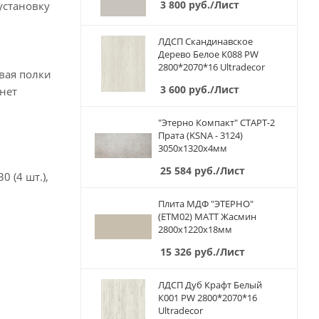
3 800
руб.
/Лист
установку
ЛДСП Скандинавское
Дерево Белое К088 PW
2800*2070*16 Ultradecor
вая полки
3 600
руб.
/Лист
нет
"Этерно Компакт" СТАРТ-2
Прата (KSNA - 3124)
3050х1320х4мм
25 584
руб.
/Лист
0 (4 шт.),
Плита МДФ "ЭТЕРНО"
(ETM02) МАТТ Жасмин
2800х1220х18мм
15 326
руб.
/Лист
ЛДСП Дуб Крафт Белый
К001 PW 2800*2070*16
Ultradecor