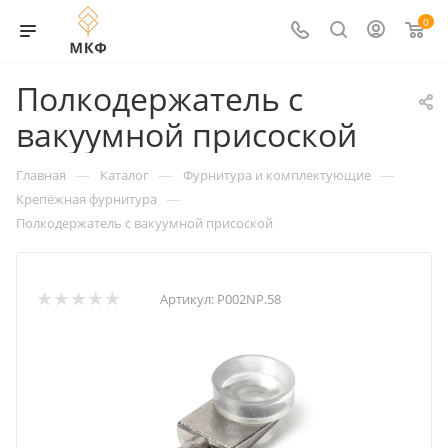
0
Полкодержатель с
вакуумной присоской
—
—
—
Главная
Каталог
Фурнитура и комплектующие
—
Крепёжная фурнитура
Полкодержатель с вакуумной присоской
Артикул:
P002NP.58