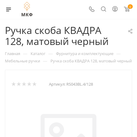
0
Ручка скоба КВАДРА
128, матовый черный
—
—
—
Главная
Каталог
Фурнитура и комплектующие
—
Мебельные ручки
Ручка скоба КВАДРА 128, матовый черный
Артикул:
RS043BL.4/128