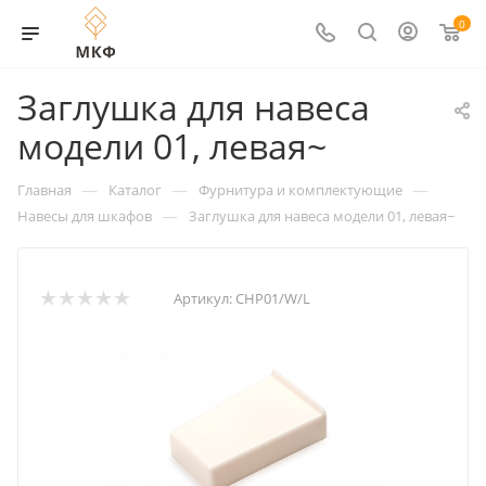
0
Заглушка для навеса
модели 01, левая~
—
—
—
Главная
Каталог
Фурнитура и комплектующие
—
Навесы для шкафов
Заглушка для навеса модели 01, левая~
Артикул:
CHP01/W/L