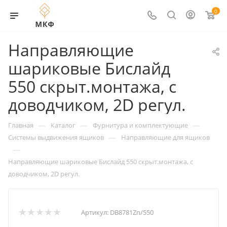
0
Направляющие
шариковые Бислайд
550 скрыт.монтажа, с
доводчиком, 2D регул.
—
—
—
Главная
Каталог
Фурнитура и комплектующие
—
Системы выдвижения ящиков
Направляющие для ящиков
—
Направляющие шариковые Бислайд 550 скрыт.монтажа, с
доводчиком, 2D регул.
Артикул:
DB8781Zn/550