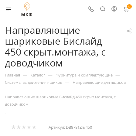
0
Направляющие
шариковые Бислайд
450 скрыт.монтажа, с
доводчиком
—
—
—
Главная
Каталог
Фурнитура и комплектующие
—
Системы выдвижения ящиков
Направляющие для ящиков
—
Направляющие шариковые Бислайд 450 скрыт.монтажа, с
доводчиком
Артикул:
DB8781Zn/450