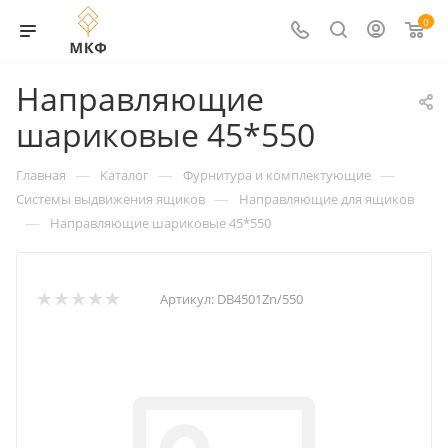
0
Направляющие
шариковые 45*550
—
—
—
Главная
Каталог
Фурнитура и комплектующие
—
Системы выдвижения ящиков
Направляющие для ящиков
—
Направляющие шариковые 45*550
Артикул:
DB4501Zn/550