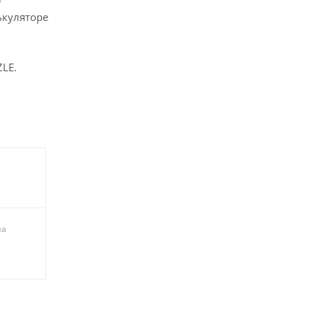
ькуляторе
LE.
на