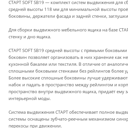
СТАРТ SOFT SB19 — комплект систем выдвижения для 
средней высоты 118 мм для минимальной высоты проём
боковины, держатели фасада и задней стенки, заглушк
Для сборки выдвижного мебельного ящика на базе СТА
стенку и дно ящика.
СТАРТ SOFT SB19 средней высоты с прямыми боковыми 
боковин позволяет организовать в них хранение как н
кухонной бакалеи или текстиля. В отличие от аналог
сплошными боковыми стенками без рейлингов более уд
Более высокие сплошные боковины лучше удерживают р
набок и падать в пространство между рейлингом и кор
пространство внутри выдвижного ящика, придаёт ему 
интерьерной моды.
Система выдвижения СТАРТ обеспечивает полное выдв
системы оснащены зубчато-реечным механизмом син
перекосы при движении.