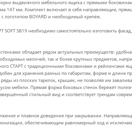
сборки выдвижного мебельного ящика с прямыми боковина
а 147 мм. Комплект включает в себя направляющие, прям
и с логотипом BOYARD и необходимый крепёж.
РТ SOFT SB19 необходимо самостоятельно изготовить фасад
стенками обладает рядом актуальных преимуществ: удобна
еобходимых мелочей, так и более крупных предметов, напр
ичного СТАРТ с традиционными боковинами и рейлингами ящ
обен для хранения разных по габаритам, форме и длине п
яды из плоских тарелок, крышек, не позволяя им завалива
пусом мебели. Прямая форма боковых стенок бережёт полез
завершённый стильный вид и соответствует трендам совре
ижение и плавное доведение при закрывании. Направляю
хронизации, обеспечивающим равномерный ход и исключа