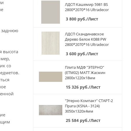
ми
ЛДСП Кашемир 5981 BS
ые
2800*2070*16 Ultradecor
3 800
руб.
/Лист
, заднюю
ЛДСП Скандинавское
Дерево Белое К088 PW
2800*2070*16 Ultradecor
я высота
3 600
руб.
/Лист
имер,
ик со
Плита МДФ "ЭТЕРНО"
редметов.
(ETM02) МАТТ Жасмин
2800х1220х18мм
ться
ное
15 326
руб.
/Лист
менной
"Этерно Компакт" СТАРТ-2
Прата (KSNA - 3124)
3050х1320х4мм
щие
25 584
руб.
/Лист
ющим