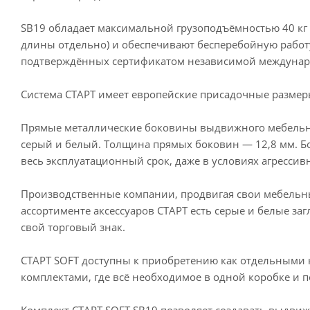
SB19 обладает максимальной грузоподъёмностью 40 кг
длины отдельно) и обеспечивают бесперебойную работ
подтверждённых сертификатом независимой междунар
Система СТАРТ имеет европейские присадочные размеры
Прямые металлические боковины выдвижного мебельног
серый и белый. Толщина прямых боковин — 12,8 мм. 
весь эксплуатационный срок, даже в условиях агрессив
Производственные компании, продвигая свои мебельны
ассортименте аксессуаров СТАРТ есть серые и белые за
свой торговый знак.
СТАРТ SOFT доступны к приобретению как отдельными 
комплектами, где всё необходимое в одной коробке и 
Комплект СТАРТ SOFT SB19 позволяет создавать выдв