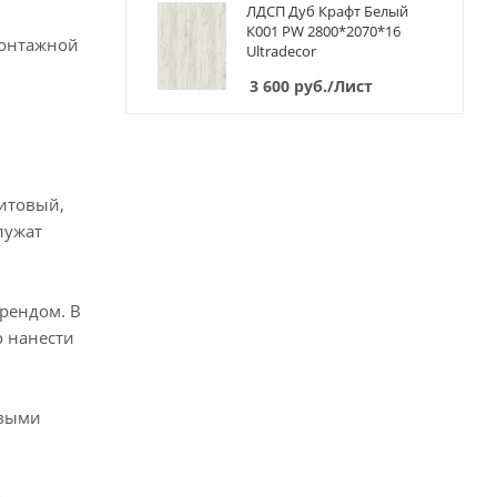
ЛДСП Дуб Крафт Белый
К001 PW 2800*2070*16
монтажной
Ultradecor
3 600
руб.
/Лист
итовый,
лужат
рендом. В
о нанести
овыми
ю