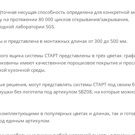
 (точная несущая способность определена для конкретной 
у на протяжении 80 000 циклов открывания/закрывания,
одной лаборатории SGS.
 и представлена в монтажных длинах от 300 до 500 мм.
о ящика системы СТАРТ представлены в трёх цветах: граф
Боковины имеют качественное порошковое покрытие и прос
ной кухонной среды.
е решения, могут представлять системы СТАРТ под своим б
глушки без логотипа под артикулом SBZ08, на которые можн
комплектующими в популярных цветах и длинах, так и гот
под единым артикулом.
ижные мебельные ящики любой желаемой высоты с помощь