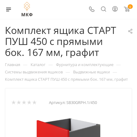
0
Комплект ящика СТАРТ
ПУШ 450 с прямыми
бок. 167 мм, графит
—
—
—
Главная
Каталог
Фурнитура и комплектующие
—
—
Системы выдвижения ящиков
Выдвижные ящики
Комплект ящика СТАРТ ПУШ 450 с прямыми бок. 167 мм, графит
Артикул:
SB30GRPH.1/450