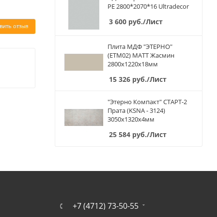
PE 2800*2070*16 Ultradecor
3 600
руб.
/Лист
вить отзыв
Плита МДФ "ЭТЕРНО"
(ETM02) МАТТ Жасмин
2800х1220х18мм
15 326
руб.
/Лист
"Этерно Компакт" СТАРТ-2
Прата (KSNA - 3124)
3050х1320х4мм
25 584
руб.
/Лист
+7 (4712) 73-50-55