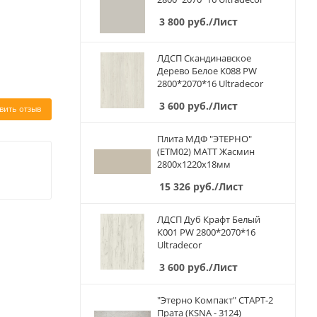
3 800
руб.
/Лист
ЛДСП Скандинавское
Дерево Белое К088 PW
2800*2070*16 Ultradecor
3 600
руб.
/Лист
вить отзыв
Плита МДФ "ЭТЕРНО"
(ETM02) МАТТ Жасмин
2800х1220х18мм
15 326
руб.
/Лист
ЛДСП Дуб Крафт Белый
К001 PW 2800*2070*16
Ultradecor
3 600
руб.
/Лист
"Этерно Компакт" СТАРТ-2
Прата (KSNA - 3124)