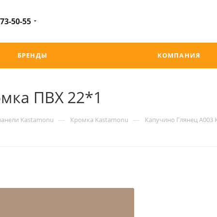
 73-50-55
БРЕНДЫ
КОМПАНИЯ
омка ПВХ 22*1
—
—
панели Kastamonu
Кромка Kastamonu
Капучино Глянец А003 