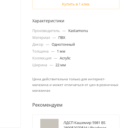
Купить в 1 клик
Характеристики
Производитель
—
Kastamonu
Материал
—
ПВХ
Декор
—
Однотонный
Толщина
—
1 мм
Коллекция
—
Acrylic
Ширина
—
22 мм
Цена действительна только для интернет-
магазина и может отличаться от цен в розничных
магазинах
Рекомендуем
ЛДСП Кашемир 5981 BS
2800*2070*16 Ultradecor