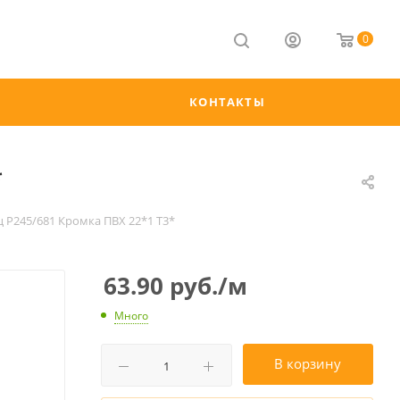
0
КОНТАКТЫ
*
 Р245/681 Кромка ПВХ 22*1 Т3*
63.90
руб.
/м
Много
В корзину