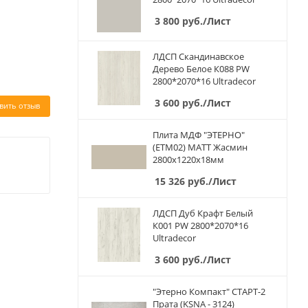
3 800
руб.
/Лист
ЛДСП Скандинавское
Дерево Белое К088 PW
2800*2070*16 Ultradecor
3 600
руб.
/Лист
вить отзыв
Плита МДФ "ЭТЕРНО"
(ETM02) МАТТ Жасмин
2800х1220х18мм
15 326
руб.
/Лист
ЛДСП Дуб Крафт Белый
К001 PW 2800*2070*16
Ultradecor
3 600
руб.
/Лист
"Этерно Компакт" СТАРТ-2
Прата (KSNA - 3124)