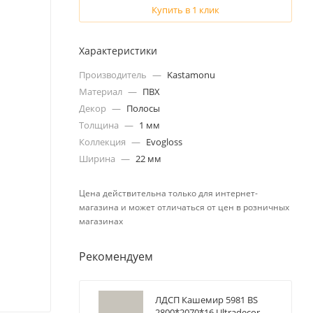
Купить в 1 клик
Характеристики
Производитель
—
Kastamonu
Материал
—
ПВХ
Декор
—
Полосы
Толщина
—
1 мм
Коллекция
—
Evogloss
Ширина
—
22 мм
Цена действительна только для интернет-
магазина и может отличаться от цен в розничных
магазинах
Рекомендуем
ЛДСП Кашемир 5981 BS
2800*2070*16 Ultradecor