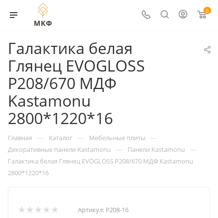
0
Галактика белая
Глянец EVOGLOSS
Р208/670 МДФ
Kastamonu
2800*1220*16
—
—
—
Главная
Каталог
Мебельные плиты
—
—
Декоративные панели Kastamonu
Панели Kastamonu
Галактика белая Глянец EVOGLOSS Р208/670 МДФ Kastamonu
2800*1220*16
Артикул:
Р208-16