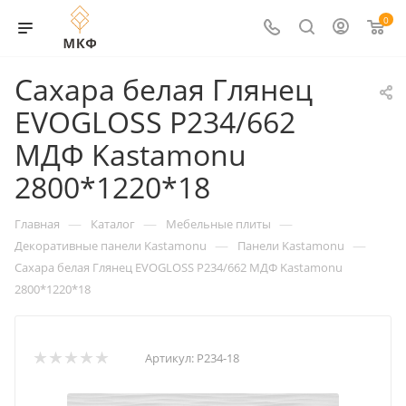
0
Сахара белая Глянец
EVOGLOSS Р234/662
МДФ Kastamonu
2800*1220*18
—
—
—
Главная
Каталог
Мебельные плиты
—
—
Декоративные панели Kastamonu
Панели Kastamonu
Сахара белая Глянец EVOGLOSS Р234/662 МДФ Kastamonu
2800*1220*18
Артикул:
Р234-18