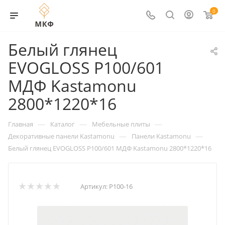
0
Белый глянец
EVOGLOSS Р100/601
МДФ Kastamonu
2800*1220*16
—
—
—
Главная
Каталог
Мебельные плиты
—
—
Декоративные панели Kastamonu
Панели Kastamonu
Белый глянец EVOGLOSS Р100/601 МДФ Kastamonu 2800*1220*16
Артикул:
Р100-16