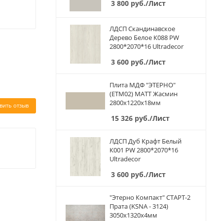
3 800
руб.
/Лист
ЛДСП Скандинавское
Дерево Белое К088 PW
2800*2070*16 Ultradecor
3 600
руб.
/Лист
Плита МДФ "ЭТЕРНО"
(ETM02) МАТТ Жасмин
2800х1220х18мм
вить отзыв
15 326
руб.
/Лист
ЛДСП Дуб Крафт Белый
К001 PW 2800*2070*16
Ultradecor
3 600
руб.
/Лист
"Этерно Компакт" СТАРТ-2
Прата (KSNA - 3124)
3050х1320х4мм