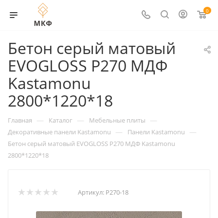
0
Бетон серый матовый
EVOGLOSS Р270 МДФ
Kastamonu
2800*1220*18
—
—
—
Главная
Каталог
Мебельные плиты
—
—
Декоративные панели Kastamonu
Панели Kastamonu
Бетон серый матовый EVOGLOSS Р270 МДФ Kastamonu
2800*1220*18
Артикул:
Р270-18