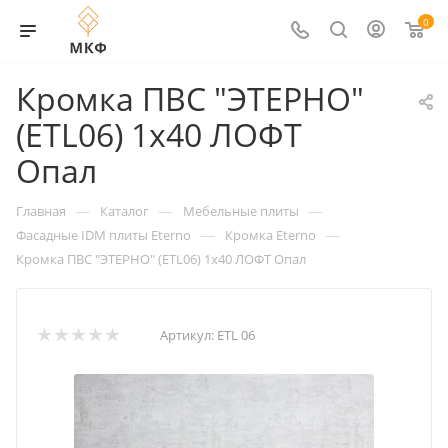
0
Кромка ПВС "ЭТЕРНО"
(ETL06) 1х40 ЛОФТ
Опал
—
—
—
Главная
Каталог
Мебельные плиты
—
—
Фасадные IDM плиты Eterno
Кромка Eterno
Кромка ПВС "ЭТЕРНО" (ETL06) 1х40 ЛОФТ Опал
Артикул:
ETL 06