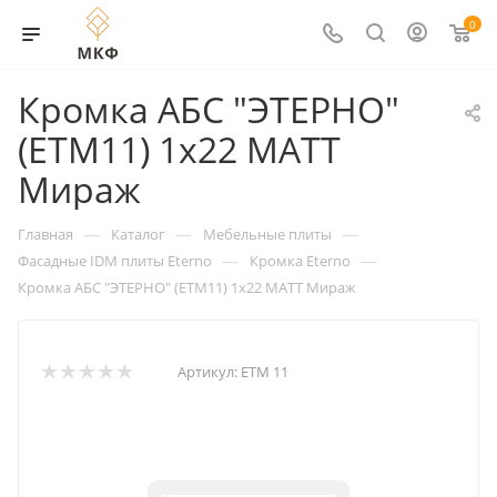
0
Кромка АБС "ЭТЕРНО"
(ETM11) 1х22 МАТТ
Мираж
—
—
—
Главная
Каталог
Мебельные плиты
—
—
Фасадные IDM плиты Eterno
Кромка Eterno
Кромка АБС "ЭТЕРНО" (ETM11) 1х22 МАТТ Мираж
Артикул:
ETM 11