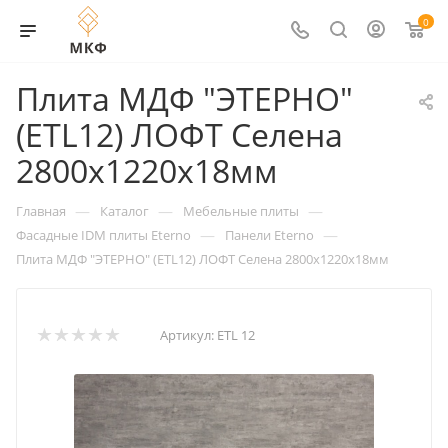
0
Плита МДФ "ЭТЕРНО"
(ETL12) ЛОФТ Селена
2800х1220х18мм
—
—
—
Главная
Каталог
Мебельные плиты
—
—
Фасадные IDM плиты Eterno
Панели Eterno
Плита МДФ "ЭТЕРНО" (ETL12) ЛОФТ Селена 2800х1220х18мм
Артикул:
ETL 12