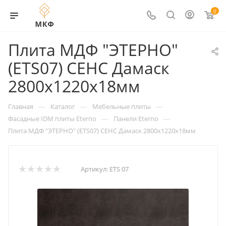
0
Плита МДФ "ЭТЕРНО"
(ETS07) СЕНС Дамаск
2800х1220х18мм
—
—
—
Главная
Каталог
Мебельные плиты
—
—
Фасадные IDM плиты Eterno
Панели Eterno
Плита МДФ "ЭТЕРНО" (ETS07) СЕНС Дамаск 2800х1220х18мм
Артикул:
ETS 07