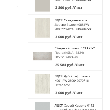
3 800
руб.
/Лист
ЛДСП Скандинавское
Дерево Белое К088 PW
2800*2070*16 Ultradecor
3 600
руб.
/Лист
"Этерно Компакт" СТАРТ-2
Прата (KSNA - 3124)
3050х1320х4мм
25 584
руб.
/Лист
ЛДСП Дуб Крафт Белый
К001 PW 2800*2070*16
Ultradecor
3 600
руб.
/Лист
ЛДСП Серый Камень 0112
PE 2800*2070*16 Ultradecor