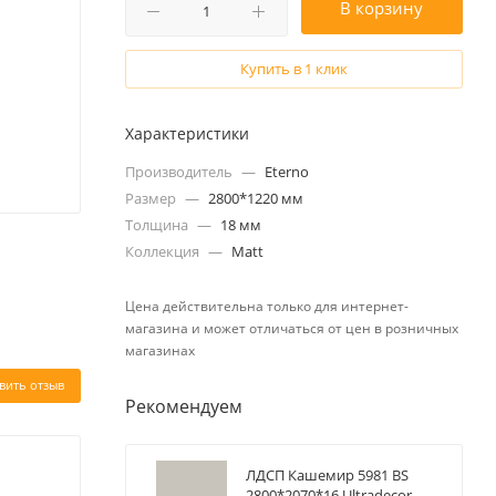
В корзину
Купить в 1 клик
Характеристики
Производитель
—
Eterno
Размер
—
2800*1220 мм
Толщина
—
18 мм
Коллекция
—
Matt
Цена действительна только для интернет-
магазина и может отличаться от цен в розничных
магазинах
вить отзыв
Рекомендуем
ЛДСП Кашемир 5981 BS
2800*2070*16 Ultradecor