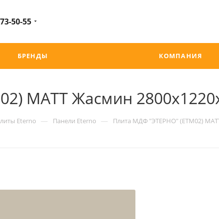
 73-50-55
БРЕНДЫ
КОМПАНИЯ
02) МАТТ Жасмин 2800х122
—
—
литы Eterno
Панели Eterno
Плита МДФ "ЭТЕРНО" (ETM02) МАТ