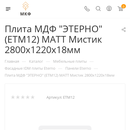
0
Плита МДФ "ЭТЕРНО"
(ETM12) МАТТ Мистик
2800х1220х18мм
—
—
—
Главная
Каталог
Мебельные плиты
—
—
Фасадные IDM плиты Eterno
Панели Eterno
Плита МДФ "ЭТЕРНО" (ETM12) МАТТ Мистик 2800х1220х18мм
Артикул:
ETM12