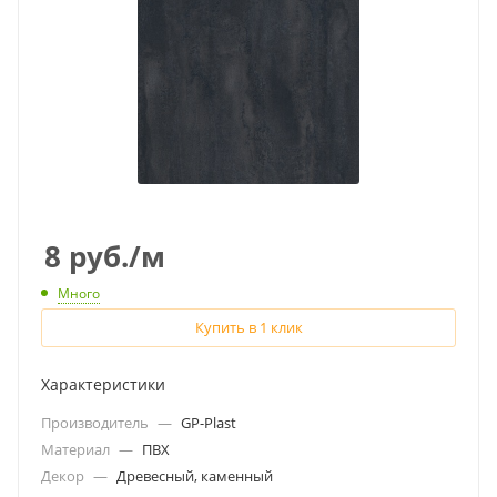
8
руб.
/м
Много
Купить в 1 клик
Характеристики
Производитель
—
GP-Plast
Материал
—
ПВХ
Декор
—
Древесный, каменный