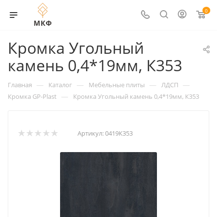
0
Кромка Угольный
камень 0,4*19мм, К353
—
—
—
—
Главная
Каталог
Мебельные плиты
ЛДСП
—
Кромка GP-Plast
Кромка Угольный камень 0,4*19мм, К353
Артикул:
0419К353