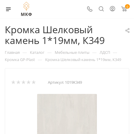
0
Кромка Шелковый
камень 1*19мм, К349
—
—
—
—
Главная
Каталог
Мебельные плиты
ЛДСП
—
Кромка GP-Plast
Кромка Шелковый камень 1*19мм, К349
Артикул:
1019К349