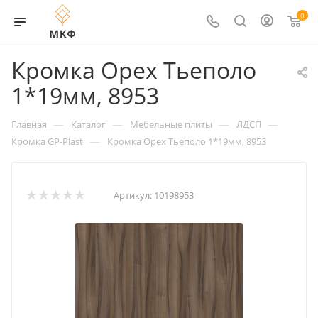
0
Кромка Орех Тьеполо
1*19мм, 8953
—
—
—
—
Главная
Каталог
Мебельные плиты
ЛДСП
—
Кромка GP-Plast
Кромка Орех Тьеполо 1*19мм, 8953
Артикул:
10198953