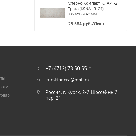
"Этерно Компакт" СТАРТ-2
Прата (KSNA - 3124)
3050х1320х4мм
25 584
руб.
/Лист
+7 (4712) 73-50-55
аты
kurskfanera@mail.ru
авки
Россия, г. Курск, 2-й Шоссейный
товар
пер. 21