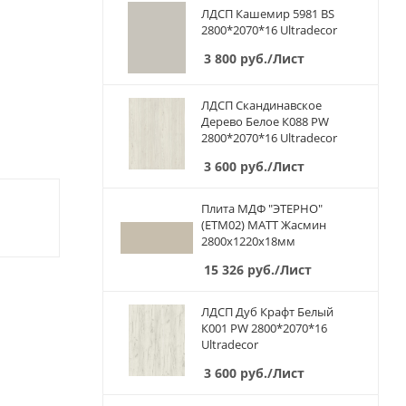
ЛДСП Кашемир 5981 BS
2800*2070*16 Ultradecor
3 800
руб.
/Лист
ЛДСП Скандинавское
Дерево Белое К088 PW
2800*2070*16 Ultradecor
3 600
руб.
/Лист
Плита МДФ "ЭТЕРНО"
(ETM02) МАТТ Жасмин
2800х1220х18мм
15 326
руб.
/Лист
ЛДСП Дуб Крафт Белый
К001 PW 2800*2070*16
Ultradecor
3 600
руб.
/Лист