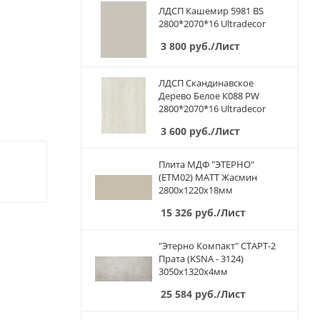
ЛДСП Кашемир 5981 BS
2800*2070*16 Ultradecor
3 800
руб.
/Лист
ЛДСП Скандинавское
Дерево Белое К088 PW
2800*2070*16 Ultradecor
3 600
руб.
/Лист
Плита МДФ "ЭТЕРНО"
(ETM02) МАТТ Жасмин
2800х1220х18мм
15 326
руб.
/Лист
"Этерно Компакт" СТАРТ-2
Прата (KSNA - 3124)
3050х1320х4мм
25 584
руб.
/Лист