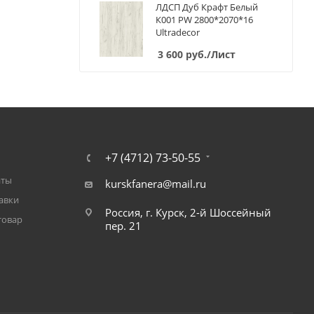
ЛДСП Дуб Крафт Белый
К001 PW 2800*2070*16
Ultradecor
3 600
руб.
/Лист
+7 (4712) 73-50-55
аты
kurskfanera@mail.ru
авки
Россия, г. Курск, 2-й Шоссейный
товар
пер. 21