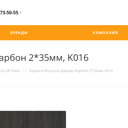
 73-50-55
БРЕНДЫ
КОМПАНИЯ
арбон 2*35мм, K016
—
ка GP-Plast
Кромка Морское Дерево Карбон 2*35мм, K016