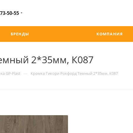
 73-50-55
БРЕНДЫ
КОМПАНИЯ
емный 2*35мм, К087
—
ка GP-Plast
Кромка Гикори Рокфорд Темный 2*35мм, К087