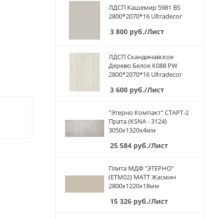
ЛДСП Кашемир 5981 BS
2800*2070*16 Ultradecor
3 800
руб.
/Лист
ЛДСП Скандинавское
Дерево Белое К088 PW
2800*2070*16 Ultradecor
3 600
руб.
/Лист
"Этерно Компакт" СТАРТ-2
Прата (KSNA - 3124)
3050х1320х4мм
25 584
руб.
/Лист
Плита МДФ "ЭТЕРНО"
(ETM02) МАТТ Жасмин
2800х1220х18мм
15 326
руб.
/Лист