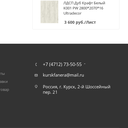
ЛДСП Дуб Крафт Белый
К001 PW 2800*2070*16
Ultradecor
3 600
руб.
/Лист
+7 (4712) 73-50-55
аты
kurskfanera@mail.ru
авки
Россия, г. Курск, 2-й Шоссейный
товар
пер. 21