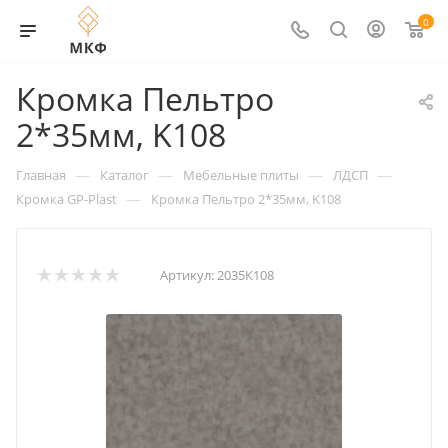
0
Кромка Пельтро
2*35мм, K108
—
—
—
—
Главная
Каталог
Мебельные плиты
ЛДСП
—
Кромка GP-Plast
Кромка Пельтро 2*35мм, K108
Артикул:
2035К108