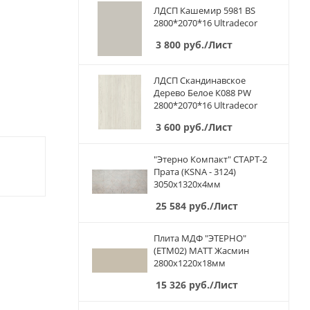
ЛДСП Кашемир 5981 BS
2800*2070*16 Ultradecor
3 800
руб.
/Лист
ЛДСП Скандинавское
Дерево Белое К088 PW
2800*2070*16 Ultradecor
3 600
руб.
/Лист
"Этерно Компакт" СТАРТ-2
Прата (KSNA - 3124)
3050х1320х4мм
25 584
руб.
/Лист
Плита МДФ "ЭТЕРНО"
(ETM02) МАТТ Жасмин
2800х1220х18мм
15 326
руб.
/Лист