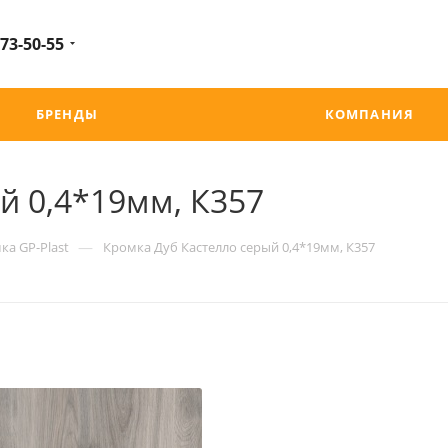
 73-50-55
БРЕНДЫ
КОМПАНИЯ
й 0,4*19мм, К357
—
ка GP-Plast
Кромка Дуб Кастелло серый 0,4*19мм, К357