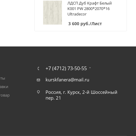
ЛДСП Дуб Крафт Белый
К001 PW 2800*2070*16
Ultradecor
3 600
руб.
/Лист
+7 (4712) 73-50-55
аты
kurskfanera@mail.ru
авки
Россия, г. Курск, 2-й Шоссейный
товар
пер. 21