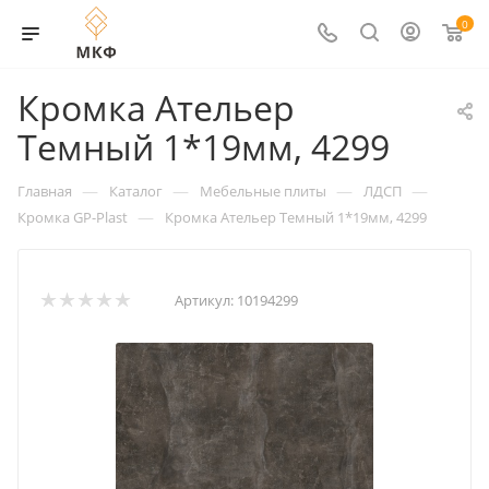
0
Кромка Ательер
Темный 1*19мм, 4299
—
—
—
—
Главная
Каталог
Мебельные плиты
ЛДСП
—
Кромка GP-Plast
Кромка Ательер Темный 1*19мм, 4299
Артикул:
10194299