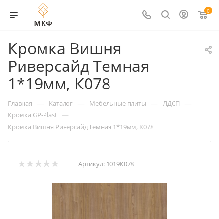
0
Кромка Вишня
Риверсайд Темная
1*19мм, К078
—
—
—
—
Главная
Каталог
Мебельные плиты
ЛДСП
—
Кромка GP-Plast
Кромка Вишня Риверсайд Темная 1*19мм, К078
Артикул:
1019К078