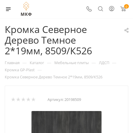
0
Кромка Северное
Дерево Темное
2*19мм, 8509/К526
—
—
—
—
Главная
Каталог
Мебельные плиты
ЛДСП
—
Кромка GP-Plast
Кромка Северное Дерево Темное 2*19мм, 8509/К526
Артикул:
20198509