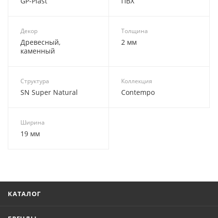
GP-Plast
ПВХ
Декор
Толщина
Древесный,
2 мм
каменный
Структура
Коллекция
SN Super Natural
Contempo
Ширина
19 мм
КАТАЛОГ