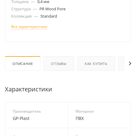
Толщина
—
0,4 мм
Структура
—
PR Wood Pore
Коллекция
—
Standard
Все характеристики
ОПИСАНИЕ
ОТЗЫВЫ
КАК КУПИТЬ
ОПЛА
Характеристики
Производитель
Материал
GP-Plast
ПВХ