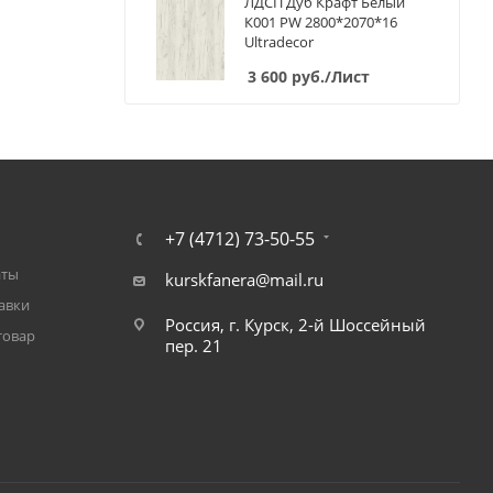
ЛДСП Дуб Крафт Белый
К001 PW 2800*2070*16
Ultradecor
3 600
руб.
/Лист
+7 (4712) 73-50-55
аты
kurskfanera@mail.ru
авки
Россия, г. Курск, 2-й Шоссейный
товар
пер. 21