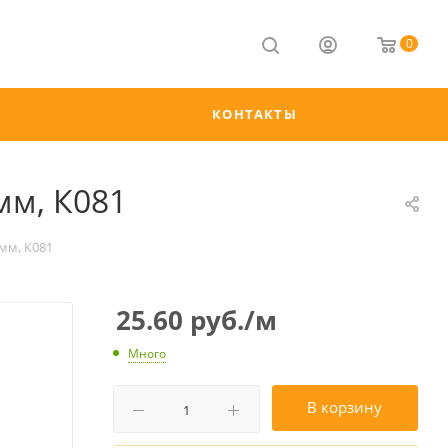
0
КОНТАКТЫ
мм, К081
мм, К081
25.60
руб.
/м
Много
В корзину