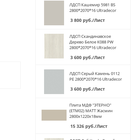
ЛДСП Кашемир 5981 BS
2800*2070*16 Ultradecor
3 800
руб.
/Лист
ЛДСП Скандинавское
Дерево Белое К088 PW
2800*2070*16 Ultradecor
3 600
руб.
/Лист
ЛДСП Серый Камень 0112
PE 2800*2070*16 Ultradecor
3 600
руб.
/Лист
Плита МДФ "ЭТЕРНО"
(ETM02) МАТТ Жасмин
2800х1220х18мм
15 326
руб.
/Лист