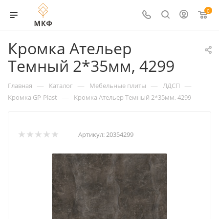
0
Кромка Ательер
Темный 2*35мм, 4299
—
—
—
—
Главная
Каталог
Мебельные плиты
ЛДСП
—
Кромка GP-Plast
Кромка Ательер Темный 2*35мм, 4299
Артикул:
20354299