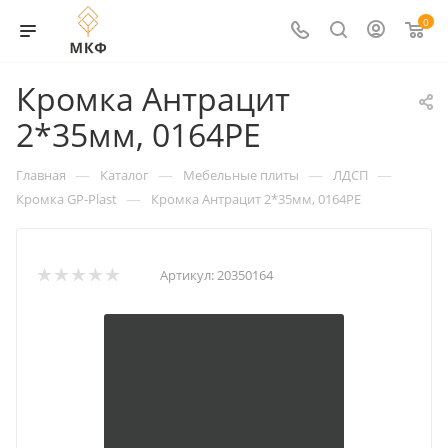
0
Кромка Антрацит
2*35мм, 0164PE
—
—
—
—
Главная
Каталог
Мебельные плиты
ЛДСП
—
Кромка GP-Plast
Кромка Антрацит 2*35мм, 0164PE
Артикул:
20350164