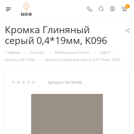
0
Кромка Глиняный
серый 0,4*19мм, K096
—
—
—
—
Главная
Каталог
Мебельные плиты
ЛДСП
—
Кромка GP-Plast
Кромка Глиняный серый 0,4*19мм, K096
Артикул:
0419K096