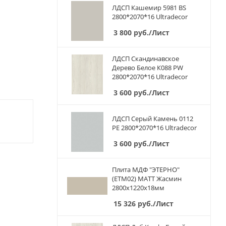
ЛДСП Кашемир 5981 BS
2800*2070*16 Ultradecor
3 800
руб.
/Лист
ЛДСП Скандинавское
Дерево Белое К088 PW
2800*2070*16 Ultradecor
3 600
руб.
/Лист
ЛДСП Серый Камень 0112
PE 2800*2070*16 Ultradecor
3 600
руб.
/Лист
Плита МДФ "ЭТЕРНО"
(ETM02) МАТТ Жасмин
2800х1220х18мм
15 326
руб.
/Лист