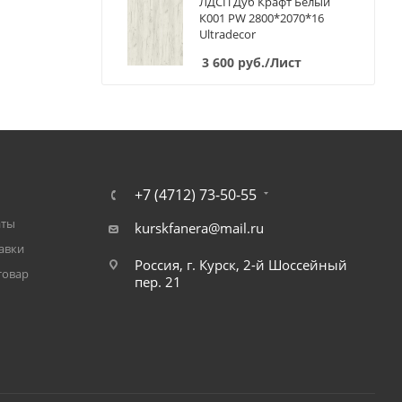
ЛДСП Дуб Крафт Белый
К001 PW 2800*2070*16
Ultradecor
3 600
руб.
/Лист
+7 (4712) 73-50-55
аты
kurskfanera@mail.ru
авки
Россия, г. Курск, 2-й Шоссейный
товар
пер. 21