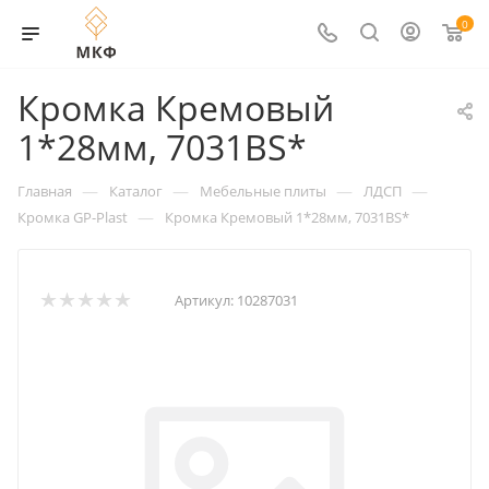
0
Кромка Кремовый
1*28мм, 7031BS*
—
—
—
—
Главная
Каталог
Мебельные плиты
ЛДСП
—
Кромка GP-Plast
Кромка Кремовый 1*28мм, 7031BS*
Артикул:
10287031