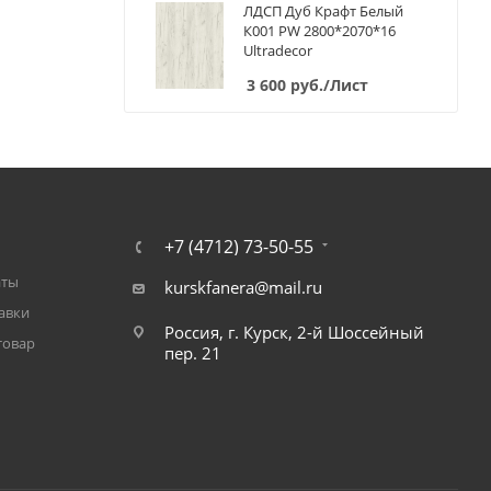
ЛДСП Дуб Крафт Белый
К001 PW 2800*2070*16
Ultradecor
3 600
руб.
/Лист
+7 (4712) 73-50-55
аты
kurskfanera@mail.ru
авки
Россия, г. Курск, 2-й Шоссейный
товар
пер. 21