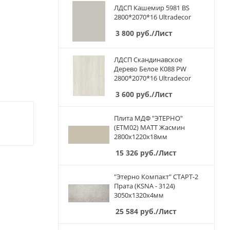
ЛДСП Кашемир 5981 BS
2800*2070*16 Ultradecor
3 800
руб.
/Лист
ЛДСП Скандинавское
Дерево Белое К088 PW
2800*2070*16 Ultradecor
3 600
руб.
/Лист
Плита МДФ "ЭТЕРНО"
(ETM02) МАТТ Жасмин
2800х1220х18мм
15 326
руб.
/Лист
"Этерно Компакт" СТАРТ-2
Прата (KSNA - 3124)
3050х1320х4мм
25 584
руб.
/Лист