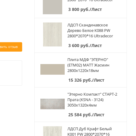
3 800
руб.
/Лист
ЛДСП Скандинавское
Дерево Белое К088 PW
2800*2070*16 Ultradecor
3 600
руб.
/Лист
вить отзыв
Плита МДФ "ЭТЕРНО"
(ETM02) МАТТ Жасмин
2800х1220х18мм
15 326
руб.
/Лист
"Этерно Компакт" СТАРТ-2
Прата (KSNA - 3124)
3050х1320х4мм
25 584
руб.
/Лист
ЛДСП Дуб Крафт Белый
К001 PW 2800*2070*16