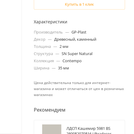
Купить в 1 клик
Характеристики
Производитель
—
GP-Plast
Декор
—
Древесный, каменный
Толщина
—
2 мм
Структура
—
SN Super Natural
Коллекция
—
Contempo
Ширина
—
35 мм
Цена действительна только для интернет-
магазина и может отличаться от цен в розничных
магазинах
Рекомендуем
ЛДСП Кашемир 5981 BS
2800*2070*16 Ultradecor