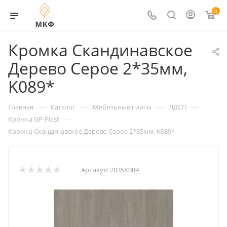
0
Кромка Скандинавское
Дерево Серое 2*35мм,
K089*
—
—
—
—
Главная
Каталог
Мебельные плиты
ЛДСП
—
Кромка GP-Plast
Кромка Скандинавское Дерево Серое 2*35мм, K089*
Артикул:
2035К089