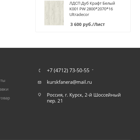
ЛДСП Дуб Крафт Белый
К001 PW 2800*2070*16
Ultradecor
3 600
руб.
/Лист
+7 (4712) 73-50-55
аты
kurskfanera@mail.ru
авки
Россия, г. Курск, 2-й Шоссейный
товар
пер. 21