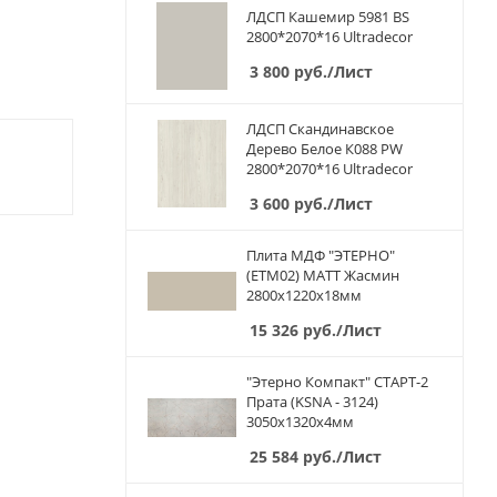
ЛДСП Кашемир 5981 BS
2800*2070*16 Ultradecor
3 800
руб.
/Лист
ЛДСП Скандинавское
Дерево Белое К088 PW
2800*2070*16 Ultradecor
3 600
руб.
/Лист
Плита МДФ "ЭТЕРНО"
(ETM02) МАТТ Жасмин
2800х1220х18мм
15 326
руб.
/Лист
"Этерно Компакт" СТАРТ-2
Прата (KSNA - 3124)
3050х1320х4мм
25 584
руб.
/Лист