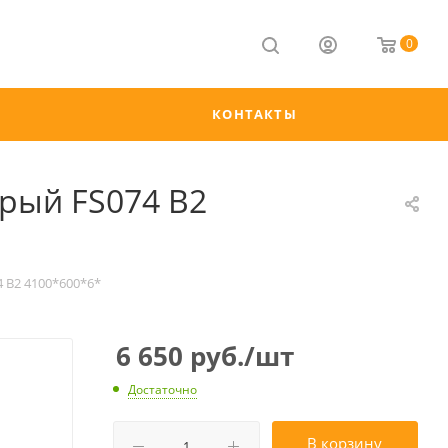
0
КОНТАКТЫ
рый FS074 B2
 B2 4100*600*6*
6 650
руб.
/шт
Достаточно
В корзину