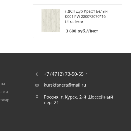
ЛДСП Дуб Крафт Белый
К001 PW 2800*2070*16
Ultradecor
3 600
руб.
/Лист
+7 (4712) 73-50-55
аты
kurskfanera@mail.ru
авки
Россия, г. Курск, 2-й Шоссейный
товар
пер. 21