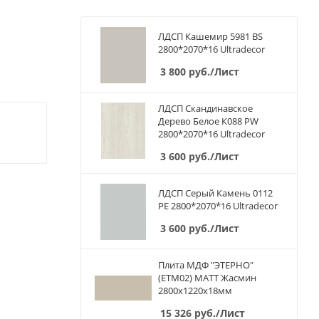
ЛДСП Кашемир 5981 BS
2800*2070*16 Ultradecor
3 800
руб.
/Лист
ЛДСП Скандинавское
Дерево Белое К088 PW
2800*2070*16 Ultradecor
3 600
руб.
/Лист
ЛДСП Серый Камень 0112
PE 2800*2070*16 Ultradecor
3 600
руб.
/Лист
Плита МДФ "ЭТЕРНО"
(ETM02) МАТТ Жасмин
2800х1220х18мм
15 326
руб.
/Лист